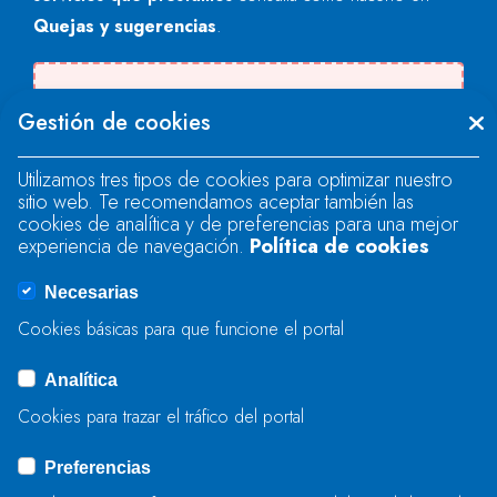
Quejas y sugerencias
.
Se produjo un error al cargar el campo
Gestión de cookies
"text".
Utilizamos tres tipos de cookies para optimizar nuestro
sitio web. Te recomendamos aceptar también las
Se produjo un error al cargar el campo
cookies de analítica y de preferencias para una mejor
"text".
experiencia de navegación.
Política de cookies
Necesarias
Se produjo un error al cargar el campo
Cookies básicas para que funcione el portal
"captcha".
Analítica
Cookies para trazar el tráfico del portal
ENVIAR
Preferencias