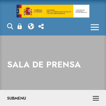
Sala de prensa
SALA DE PRENSA
SUBMENU