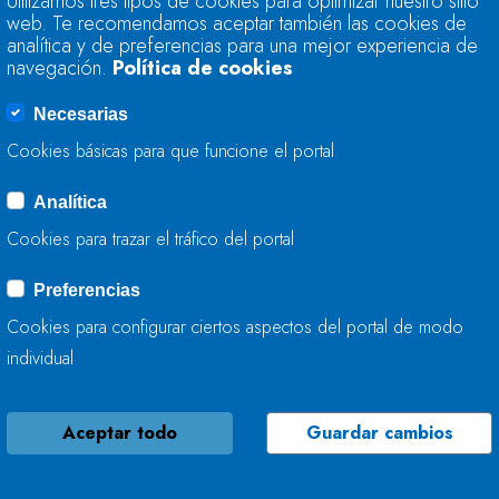
Utilizamos tres tipos de cookies para optimizar nuestro sitio
ACTÚA EN EL RÍO 
web. Te recomendamos aceptar también las cookies de
analítica y de preferencias para una mejor experiencia de
navegación.
Política de cookies
21 DE NOVIEMBRE, 2024
Necesarias
Cookies básicas para que funcione el portal
Analítica
LA CONFEDERACIÓ
Cookies para trazar el tráfico del portal
TRABAJA EN LA CO
BARREDO EN SALAS
Preferencias
Cookies para configurar ciertos aspectos del portal de modo
21 DE NOVIEMBRE, 2024
individual
Aceptar todo
Guardar cambios
LA CONFEDERACIÓ
TRABAJA EN LA CO