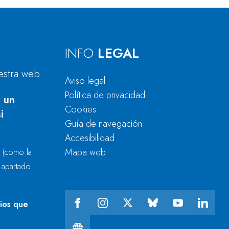
INFO
LEGAL
estra web.
Aviso legal
Política de privacidad
 un
Cookies
i
Guía de navegación
Accesibilidad
Mapa web
r
(como la
l apartado
cios que