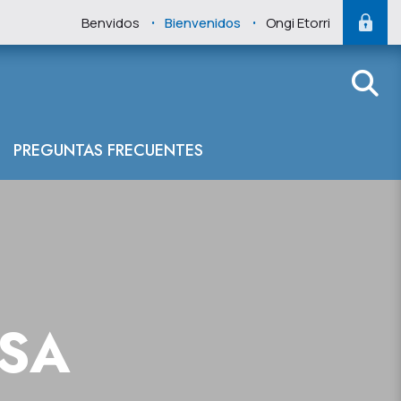
.
.
Benvidos
Bienvenidos
Ongi Etorri
PREGUNTAS FRECUENTES
NSA