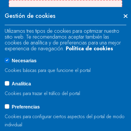
Se produjo un error al cargar el campo
Gestión de cookies
"text".
Utilizamos tres tipos de cookies para optimizar nuestro
sitio web. Te recomendamos aceptar también las
Se produjo un error al cargar el campo
cookies de analítica y de preferencias para una mejor
"text".
experiencia de navegación.
Política de cookies
Necesarias
Se produjo un error al cargar el campo
Cookies básicas para que funcione el portal
"captcha".
Analítica
Cookies para trazar el tráfico del portal
ENVIAR
Preferencias
Cookies para configurar ciertos aspectos del portal de modo
individual