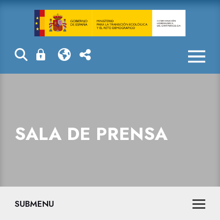
Sala de prensa
SALA DE PRENSA
SUBMENU