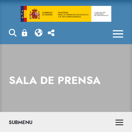
Sala de prensa
SALA DE PRENSA
SUBMENU