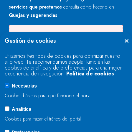
servicios que prestamos
consulta cómo hacerlo en
Quejas y sugerencias
.
Se produjo un error al cargar el campo
Gestión de cookies
"text".
Utilizamos tres tipos de cookies para optimizar nuestro
sitio web. Te recomendamos aceptar también las
Se produjo un error al cargar el campo
cookies de analítica y de preferencias para una mejor
"text".
experiencia de navegación.
Política de cookies
Necesarias
Se produjo un error al cargar el campo
Cookies básicas para que funcione el portal
"captcha".
Analítica
Cookies para trazar el tráfico del portal
ENVIAR