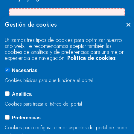
Se produjo un error al cargar el campo
Gestión de cookies
"text".
Utilizamos tres tipos de cookies para optimizar nuestro
sitio web. Te recomendamos aceptar también las
Se produjo un error al cargar el campo
cookies de analítica y de preferencias para una mejor
"text".
experiencia de navegación.
Política de cookies
Necesarias
Se produjo un error al cargar el campo
Cookies básicas para que funcione el portal
"captcha".
Analítica
Cookies para trazar el tráfico del portal
ENVIAR
Preferencias
Cookies para configurar ciertos aspectos del portal de modo