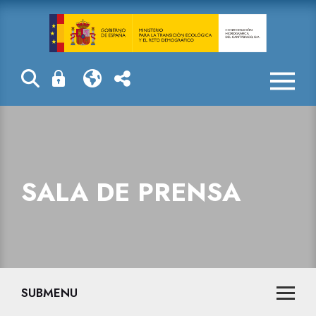
Sala de prensa
SALA DE PRENSA
SUBMENU