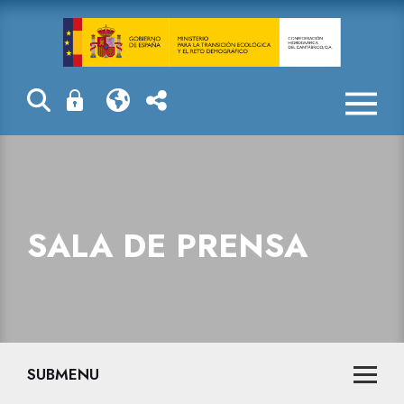
Sala de prensa
SALA DE PRENSA
SUBMENU