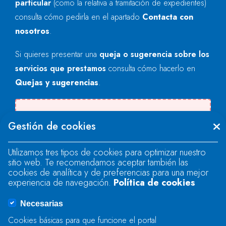
particular
(como la relativa a tramitación de expedientes)
consulta cómo pedirla en el apartado
Contacta con
nosotros
.
Si quieres presentar una
queja o sugerencia sobre los
servicios que prestamos
consulta cómo hacerlo en
Quejas y sugerencias
.
Se produjo un error al cargar el campo
Gestión de cookies
"text".
Utilizamos tres tipos de cookies para optimizar nuestro
sitio web. Te recomendamos aceptar también las
Se produjo un error al cargar el campo
cookies de analítica y de preferencias para una mejor
"text".
experiencia de navegación.
Política de cookies
Necesarias
Se produjo un error al cargar el campo
Cookies básicas para que funcione el portal