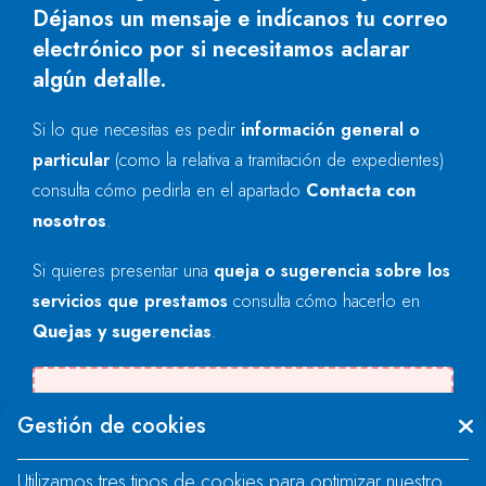
Déjanos un mensaje e indícanos tu correo
electrónico por si necesitamos aclarar
algún detalle.
Si lo que necesitas es pedir
información general o
particular
(como la relativa a tramitación de expedientes)
consulta cómo pedirla en el apartado
Contacta con
nosotros
.
Si quieres presentar una
queja o sugerencia sobre los
servicios que prestamos
consulta cómo hacerlo en
Quejas y sugerencias
.
Se produjo un error al cargar el campo
Gestión de cookies
"text".
Utilizamos tres tipos de cookies para optimizar nuestro