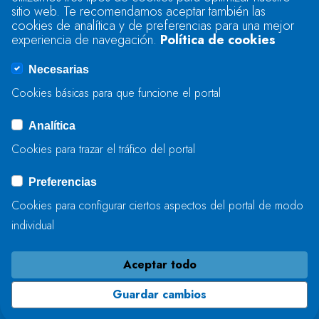
sitio web. Te recomendamos aceptar también las
Se produjo un error al cargar el campo
cookies de analítica y de preferencias para una mejor
"text".
experiencia de navegación.
Política de cookies
Necesarias
Se produjo un error al cargar el campo
Cookies básicas para que funcione el portal
"captcha".
Analítica
Cookies para trazar el tráfico del portal
ENVIAR
Preferencias
Cookies para configurar ciertos aspectos del portal de modo
individual
Aceptar todo
Guardar cambios