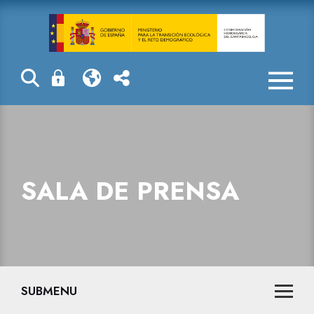
Sala de prensa
SALA DE PRENSA
SUBMENU