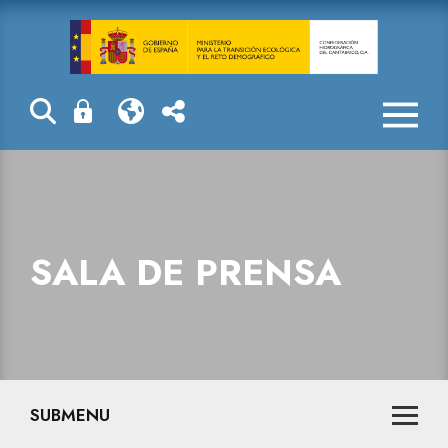
Sala de prensa
SALA DE PRENSA
SUBMENU