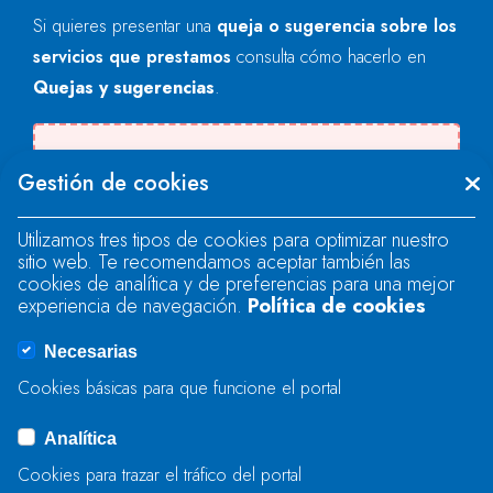
Si quieres presentar una
queja o sugerencia sobre los
servicios que prestamos
consulta cómo hacerlo en
Quejas y sugerencias
.
Se produjo un error al cargar el campo
Gestión de cookies
"text".
Utilizamos tres tipos de cookies para optimizar nuestro
sitio web. Te recomendamos aceptar también las
Se produjo un error al cargar el campo
cookies de analítica y de preferencias para una mejor
"text".
experiencia de navegación.
Política de cookies
Necesarias
Se produjo un error al cargar el campo
Cookies básicas para que funcione el portal
"captcha".
Analítica
Cookies para trazar el tráfico del portal
ENVIAR