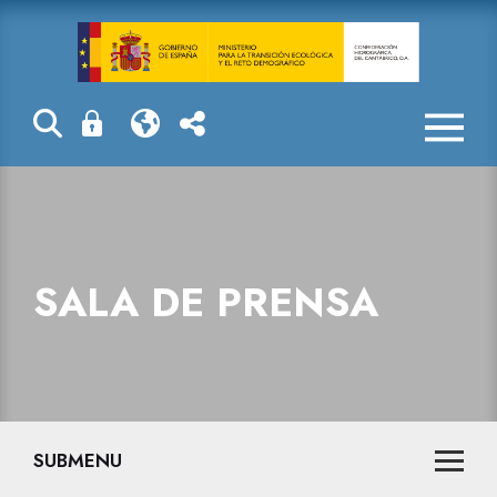
Sala de prensa
SALA DE PRENSA
SUBMENU