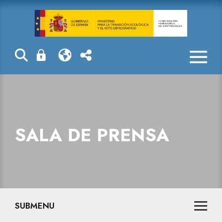
Sala de prensa
SALA DE PRENSA
SUBMENU