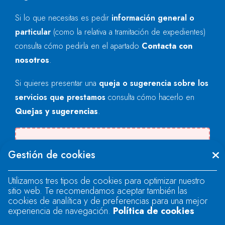
Si lo que necesitas es pedir
información general o
particular
(como la relativa a tramitación de expedientes)
consulta cómo pedirla en el apartado
Contacta con
nosotros
.
Si quieres presentar una
queja o sugerencia sobre los
servicios que prestamos
consulta cómo hacerlo en
Quejas y sugerencias
.
Se produjo un error al cargar el campo
Gestión de cookies
"text".
Utilizamos tres tipos de cookies para optimizar nuestro
sitio web. Te recomendamos aceptar también las
Se produjo un error al cargar el campo
cookies de analítica y de preferencias para una mejor
"text".
experiencia de navegación.
Política de cookies