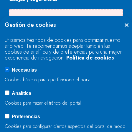
Se produjo un error al cargar el campo
Gestión de cookies
"text".
Utilizamos tres tipos de cookies para optimizar nuestro
sitio web. Te recomendamos aceptar también las
Se produjo un error al cargar el campo
cookies de analítica y de preferencias para una mejor
"text".
experiencia de navegación.
Política de cookies
Necesarias
Se produjo un error al cargar el campo
Cookies básicas para que funcione el portal
"captcha".
Analítica
Cookies para trazar el tráfico del portal
ENVIAR
Preferencias
Cookies para configurar ciertos aspectos del portal de modo