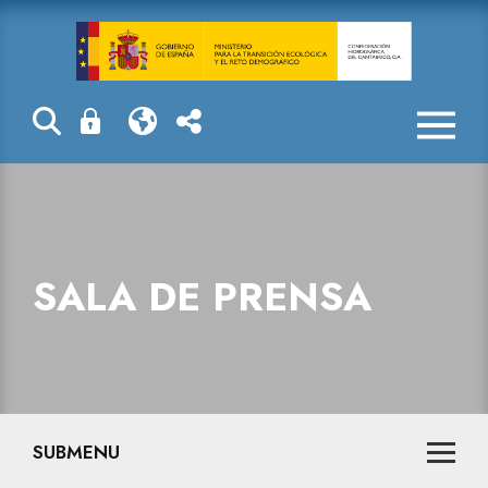
Sala de prensa
SALA DE PRENSA
SUBMENU