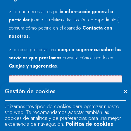
Si lo que necesitas es pedir
información general o
particular
(como la relativa a tramitación de expedientes)
consulta cómo pedirla en el apartado
Contacta con
nosotros
.
Si quieres presentar una
queja o sugerencia sobre los
servicios que prestamos
consulta cómo hacerlo en
Quejas y sugerencias
.
Se produjo un error al cargar el campo
Gestión de cookies
"text".
Utilizamos tres tipos de cookies para optimizar nuestro
sitio web. Te recomendamos aceptar también las
Se produjo un error al cargar el campo
cookies de analítica y de preferencias para una mejor
"text".
experiencia de navegación.
Política de cookies