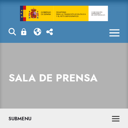
Sala de prensa
SALA DE PRENSA
SUBMENU