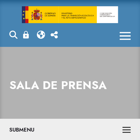
Sala de prensa
SALA DE PRENSA
SUBMENU