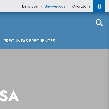
.
.
Benvidos
Bienvenidos
Ongi Etorri
PREGUNTAS FRECUENTES
NSA