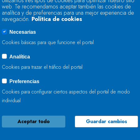
Utilizamos tres tipos de cookies para optimizar nuestro sitio
74,9% DE SU CAPA
web. Te recomendamos aceptar también las cookies de
analítica y de preferencias para una mejor experiencia de
navegación.
Política de cookies
31 DE MAYO, 2016
Necesarias
Cookies básicas para que funcione el portal
Analítica
LA RESERVA HIDRÁ
Cookies para trazar el tráfico del portal
75,3% DE SU CAPA
Preferencias
24 DE MAYO, 2016
Cookies para configurar ciertos aspectos del portal de modo
individual
Aceptar todo
Guardar cambios
LA RESERVA HIDRÁ
CAPACIDAD TOTAL