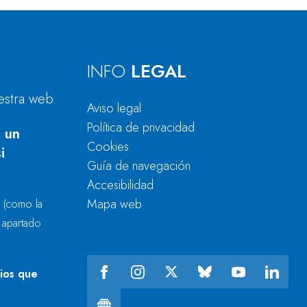
INFO
LEGAL
estra web.
Aviso legal
Política de privacidad
 un
Cookies
i
Guía de navegación
Accesibilidad
Mapa web
r
(como la
l apartado
cios que