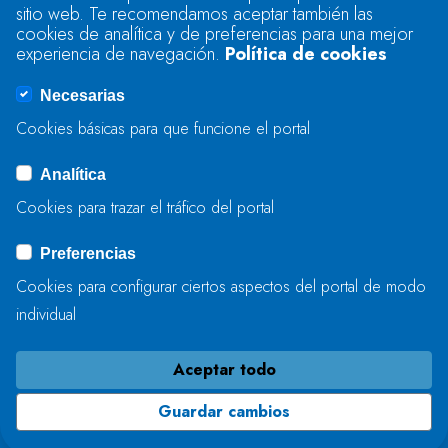
sitio web. Te recomendamos aceptar también las
Se produjo un error al cargar el campo
cookies de analítica y de preferencias para una mejor
"text".
experiencia de navegación.
Política de cookies
Necesarias
Se produjo un error al cargar el campo
Cookies básicas para que funcione el portal
"captcha".
Analítica
Cookies para trazar el tráfico del portal
ENVIAR
Preferencias
Cookies para configurar ciertos aspectos del portal de modo
individual
Aceptar todo
Guardar cambios