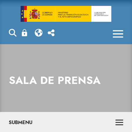
Sala de prensa
SALA DE PRENSA
SUBMENU