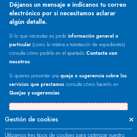
Déjanos un mensaje e indícanos tu correo
electrónico por si necesitamos aclarar
algún detalle.
Si lo que necesitas es pedir
información general o
particular
(como la relativa a tramitación de expedientes)
consulta cómo pedirla en el apartado
Contacta con
nosotros
.
Si quieres presentar una
queja o sugerencia sobre los
servicios que prestamos
consulta cómo hacerlo en
Quejas y sugerencias
.
Se produjo un error al cargar el campo
Gestión de cookies
"text".
Utilizamos tres tipos de cookies para optimizar nuestro