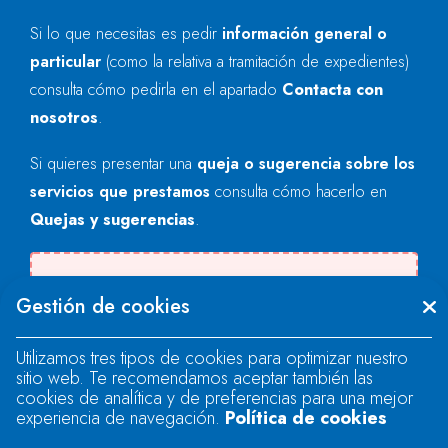
Si lo que necesitas es pedir
información general o
particular
(como la relativa a tramitación de expedientes)
consulta cómo pedirla en el apartado
Contacta con
nosotros
.
Si quieres presentar una
queja o sugerencia sobre los
servicios que prestamos
consulta cómo hacerlo en
Quejas y sugerencias
.
Se produjo un error al cargar el campo
Gestión de cookies
"text".
Utilizamos tres tipos de cookies para optimizar nuestro
sitio web. Te recomendamos aceptar también las
Se produjo un error al cargar el campo
cookies de analítica y de preferencias para una mejor
"text".
experiencia de navegación.
Política de cookies