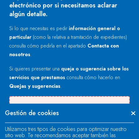
electrónico por si necesitamos aclarar
algún detalle.
Si lo que necesitas es pedir
información general o
particular
(como la relativa a tramitación de expedientes)
consulta cómo pedirla en el apartado
Contacta con
nosotros
.
Si quieres presentar una
queja o sugerencia sobre los
servicios que prestamos
consulta cómo hacerlo en
Quejas y sugerencias
.
Se produjo un error al cargar el campo
Gestión de cookies
"text".
Utilizamos tres tipos de cookies para optimizar nuestro
sitio web. Te recomendamos aceptar también las
Se produjo un error al cargar el campo