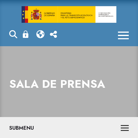
Sala de prensa
SALA DE PRENSA
SUBMENU