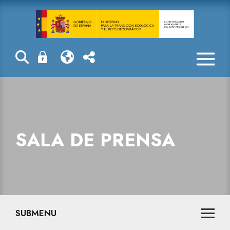
Sala de prensa
SALA DE PRENSA
SUBMENU