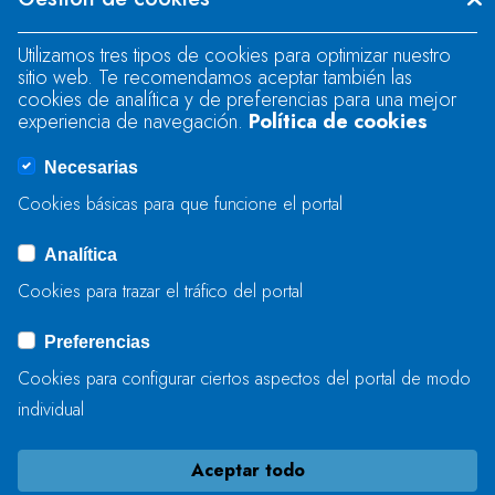
"text".
Utilizamos tres tipos de cookies para optimizar nuestro
sitio web. Te recomendamos aceptar también las
Se produjo un error al cargar el campo
cookies de analítica y de preferencias para una mejor
"text".
experiencia de navegación.
Política de cookies
Necesarias
Se produjo un error al cargar el campo
Cookies básicas para que funcione el portal
"captcha".
Analítica
Cookies para trazar el tráfico del portal
ENVIAR
Preferencias
Cookies para configurar ciertos aspectos del portal de modo
individual
Aceptar todo