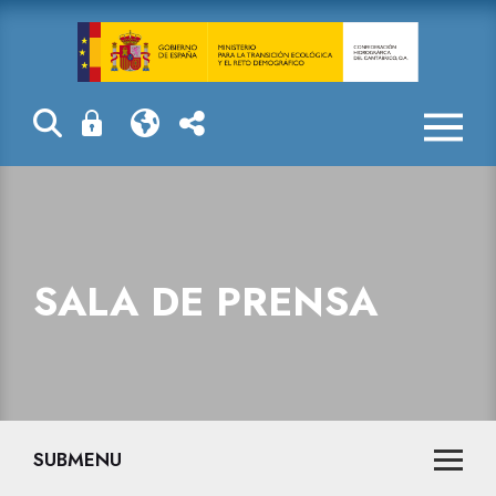
Sala de prensa
SALA DE PRENSA
SUBMENU