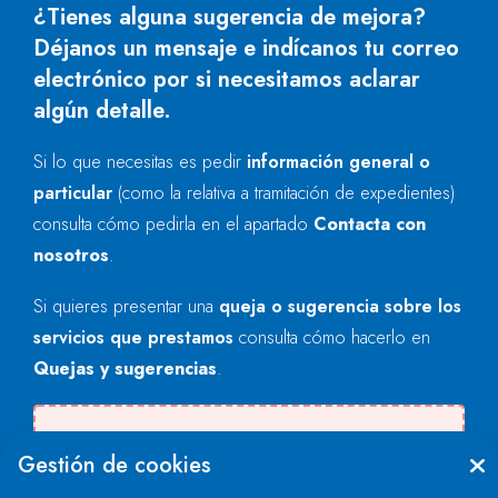
¿Tienes alguna sugerencia de mejora?
Déjanos un mensaje e indícanos tu correo
electrónico por si necesitamos aclarar
algún detalle.
Si lo que necesitas es pedir
información general o
particular
(como la relativa a tramitación de expedientes)
consulta cómo pedirla en el apartado
Contacta con
nosotros
.
Si quieres presentar una
queja o sugerencia sobre los
servicios que prestamos
consulta cómo hacerlo en
Quejas y sugerencias
.
Se produjo un error al cargar el campo
Gestión de cookies
"text".