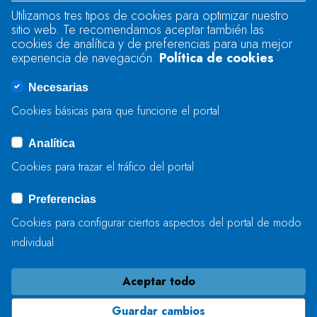
Utilizamos tres tipos de cookies para optimizar nuestro
sitio web. Te recomendamos aceptar también las
Se produjo un error al cargar el campo
cookies de analítica y de preferencias para una mejor
"text".
experiencia de navegación.
Política de cookies
Necesarias
Se produjo un error al cargar el campo
Cookies básicas para que funcione el portal
"captcha".
Analítica
Cookies para trazar el tráfico del portal
ENVIAR
Preferencias
Cookies para configurar ciertos aspectos del portal de modo
individual
Aceptar todo
Guardar cambios