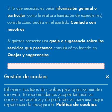
Si lo que necesitas es pedir
información general o
particular
(como la relativa a tramitación de expedientes)
consulta cómo pedirla en el apartado
Contacta con
nosotros
.
Si quieres presentar una
queja o sugerencia sobre los
servicios que prestamos
consulta cómo hacerlo en
Quejas y sugerencias
.
Se produjo un error al cargar el campo
Gestión de cookies
"text".
Utilizamos tres tipos de cookies para optimizar nuestro
sitio web. Te recomendamos aceptar también las
Se produjo un error al cargar el campo
cookies de analítica y de preferencias para una mejor
"text".
experiencia de navegación.
Política de cookies