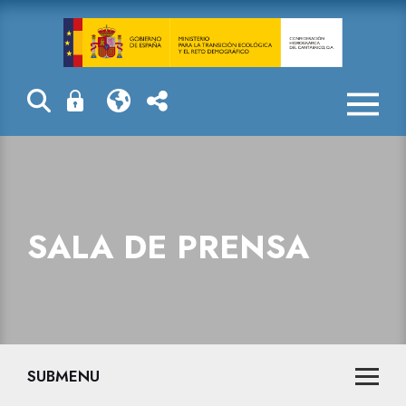
Sala de prensa
SALA DE PRENSA
SUBMENU