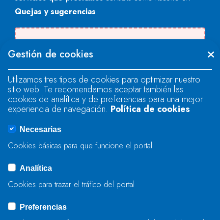
Quejas y sugerencias
.
Se produjo un error al cargar el campo
Gestión de cookies
"text".
Utilizamos tres tipos de cookies para optimizar nuestro
sitio web. Te recomendamos aceptar también las
Se produjo un error al cargar el campo
cookies de analítica y de preferencias para una mejor
"text".
experiencia de navegación.
Política de cookies
Necesarias
Se produjo un error al cargar el campo
Cookies básicas para que funcione el portal
"captcha".
Analítica
Cookies para trazar el tráfico del portal
ENVIAR
Preferencias