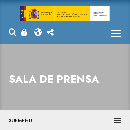
Sala de prensa
SALA DE PRENSA
SUBMENU