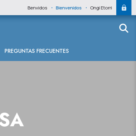
.
.
Benvidos
Bienvenidos
Ongi Etorri
PREGUNTAS FRECUENTES
NSA