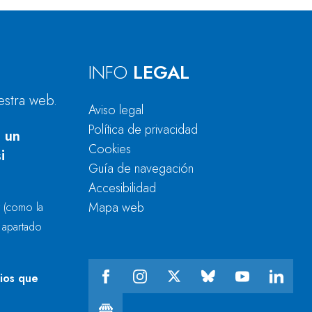
INFO
LEGAL
estra web.
Aviso legal
Política de privacidad
 un
Cookies
i
Guía de navegación
Accesibilidad
Mapa web
r
(como la
l apartado
cios que