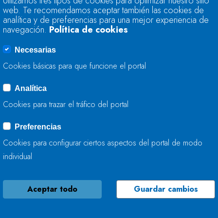
Utilizamos tres tipos de cookies para optimizar nuestro sitio
TRABAJA EN LA CO
web. Te recomendamos aceptar también las cookies de
analítica y de preferencias para una mejor experiencia de
navegación.
Política de cookies
02 DE JULIO, 2025
Necesarias
Cookies básicas para que funcione el portal
Analítica
LA CONFEDERACIÓ
Cookies para trazar el tráfico del portal
TRABAJA EN LA C
PEÑUCA Y PIELGÓN
Preferencias
Cookies para configurar ciertos aspectos del portal de modo
02 DE JULIO, 2025
individual
Aceptar todo
Guardar cambios
NUEVA ESTACIÓN 
BRAGUÍA PARA REF