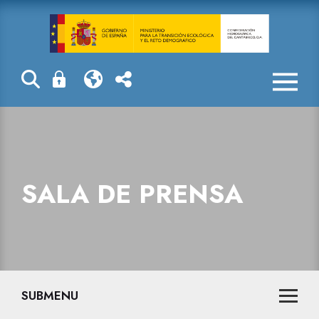
Sala de prensa
SALA DE PRENSA
SUBMENU