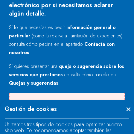
electrónico por si necesitamos aclarar
algún detalle.
Si lo que necesitas es pedir
información general o
particular
(como la relativa a tramitación de expedientes)
consulta cómo pedirla en el apartado
Contacta con
nosotros
.
Si quieres presentar una
queja o sugerencia sobre los
servicios que prestamos
consulta cómo hacerlo en
Quejas y sugerencias
.
Se produjo un error al cargar el campo
Gestión de cookies
"text".
Utilizamos tres tipos de cookies para optimizar nuestro
sitio web. Te recomendamos aceptar también las
Se produjo un error al cargar el campo