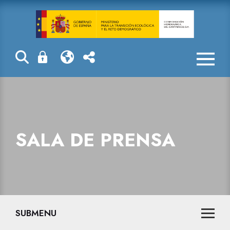
Sala de prensa
SALA DE PRENSA
SUBMENU