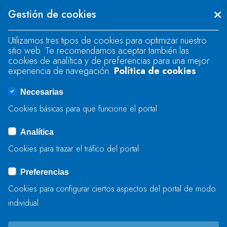
Se produjo un error al cargar el campo
Gestión de cookies
"text".
Utilizamos tres tipos de cookies para optimizar nuestro
sitio web. Te recomendamos aceptar también las
Se produjo un error al cargar el campo
cookies de analítica y de preferencias para una mejor
"text".
experiencia de navegación.
Política de cookies
Necesarias
Se produjo un error al cargar el campo
Cookies básicas para que funcione el portal
"captcha".
Analítica
Cookies para trazar el tráfico del portal
ENVIAR
Preferencias
Cookies para configurar ciertos aspectos del portal de modo
individual