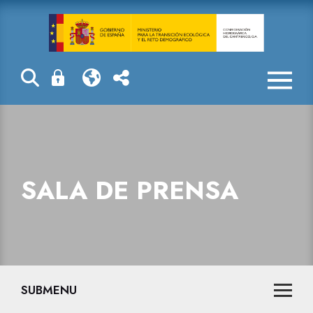
Sala de prensa
SALA DE PRENSA
SUBMENU