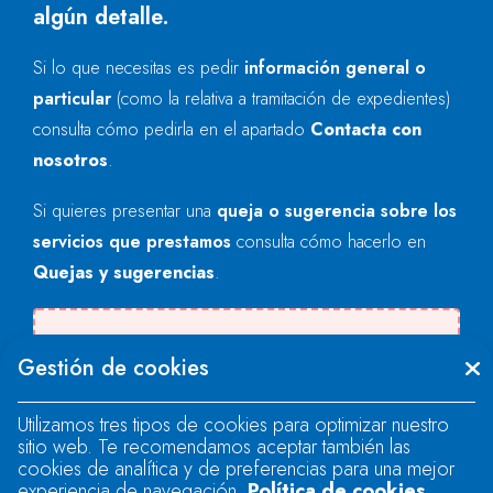
algún detalle.
Si lo que necesitas es pedir
información general o
particular
(como la relativa a tramitación de expedientes)
consulta cómo pedirla en el apartado
Contacta con
nosotros
.
Si quieres presentar una
queja o sugerencia sobre los
servicios que prestamos
consulta cómo hacerlo en
Quejas y sugerencias
.
Se produjo un error al cargar el campo
Gestión de cookies
"text".
Utilizamos tres tipos de cookies para optimizar nuestro
sitio web. Te recomendamos aceptar también las
Se produjo un error al cargar el campo
cookies de analítica y de preferencias para una mejor
"text".
experiencia de navegación.
Política de cookies