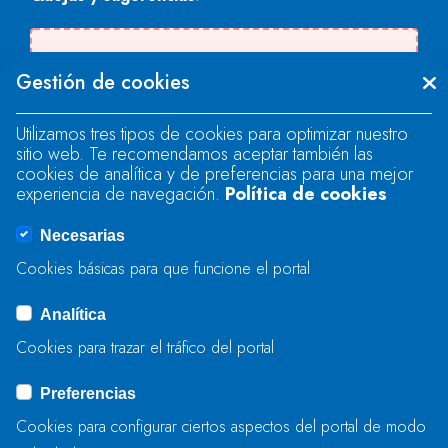
Se produjo un error al cargar el campo
Gestión de cookies
"text".
Utilizamos tres tipos de cookies para optimizar nuestro
sitio web. Te recomendamos aceptar también las
Se produjo un error al cargar el campo
cookies de analítica y de preferencias para una mejor
"text".
experiencia de navegación.
Política de cookies
Necesarias
Se produjo un error al cargar el campo
Cookies básicas para que funcione el portal
"captcha".
Analítica
Cookies para trazar el tráfico del portal
ENVIAR
Preferencias
Cookies para configurar ciertos aspectos del portal de modo