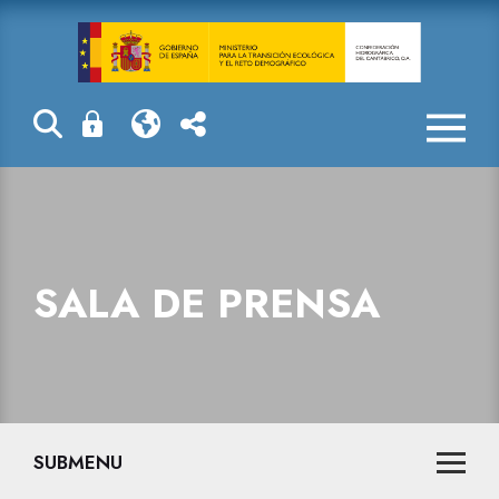
Sala de prensa
SALA DE PRENSA
SUBMENU