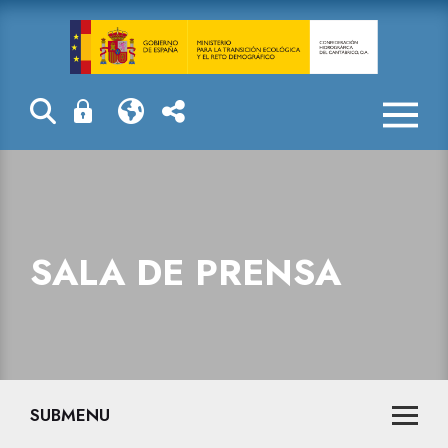
Sala de prensa
SALA DE PRENSA
SUBMENU