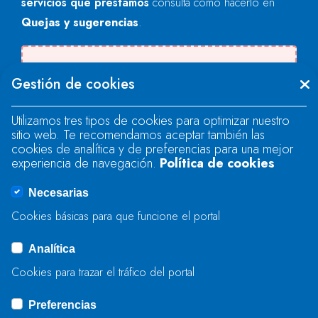
servicios que prestamos
consulta cómo hacerlo en
Quejas y sugerencias
.
Se produjo un error al cargar el campo
Gestión de cookies
"text".
Utilizamos tres tipos de cookies para optimizar nuestro
sitio web. Te recomendamos aceptar también las
Se produjo un error al cargar el campo
cookies de analítica y de preferencias para una mejor
"text".
experiencia de navegación.
Política de cookies
Necesarias
Se produjo un error al cargar el campo
Cookies básicas para que funcione el portal
"captcha".
Analítica
Cookies para trazar el tráfico del portal
ENVIAR
Preferencias