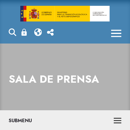
Sala de prensa
SALA DE PRENSA
SUBMENU