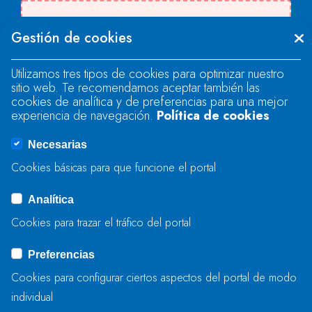
Se produjo un error al cargar el campo
Gestión de cookies
"text".
Utilizamos tres tipos de cookies para optimizar nuestro
sitio web. Te recomendamos aceptar también las
Se produjo un error al cargar el campo
cookies de analítica y de preferencias para una mejor
"text".
experiencia de navegación.
Política de cookies
Necesarias
Se produjo un error al cargar el campo
Cookies básicas para que funcione el portal
"captcha".
Analítica
Cookies para trazar el tráfico del portal
ENVIAR
Preferencias
Cookies para configurar ciertos aspectos del portal de modo
individual