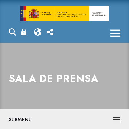
Sala de prensa
SALA DE PRENSA
SUBMENU