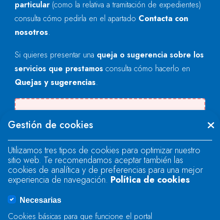
particular
(como la relativa a tramitación de expedientes)
consulta cómo pedirla en el apartado
Contacta con
nosotros
.
Si quieres presentar una
queja o sugerencia sobre los
servicios que prestamos
consulta cómo hacerlo en
Quejas y sugerencias
.
Se produjo un error al cargar el campo
Gestión de cookies
"text".
Utilizamos tres tipos de cookies para optimizar nuestro
sitio web. Te recomendamos aceptar también las
Se produjo un error al cargar el campo
cookies de analítica y de preferencias para una mejor
"text".
experiencia de navegación.
Política de cookies
Necesarias
Se produjo un error al cargar el campo
Cookies básicas para que funcione el portal