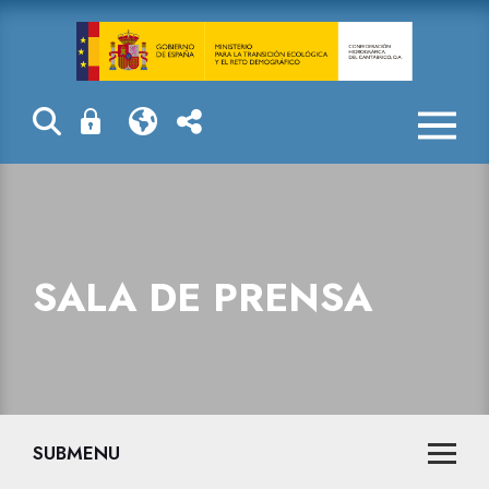
Sala de prensa
SALA DE PRENSA
SUBMENU