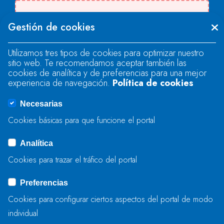
Se produjo un error al cargar el campo
Gestión de cookies
"text".
Utilizamos tres tipos de cookies para optimizar nuestro
sitio web. Te recomendamos aceptar también las
Se produjo un error al cargar el campo
cookies de analítica y de preferencias para una mejor
"text".
experiencia de navegación.
Política de cookies
Necesarias
Se produjo un error al cargar el campo
Cookies básicas para que funcione el portal
"captcha".
Analítica
Cookies para trazar el tráfico del portal
ENVIAR
Preferencias
Cookies para configurar ciertos aspectos del portal de modo
individual