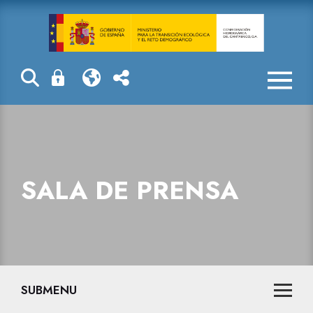
Sala de prensa
SALA DE PRENSA
SUBMENU