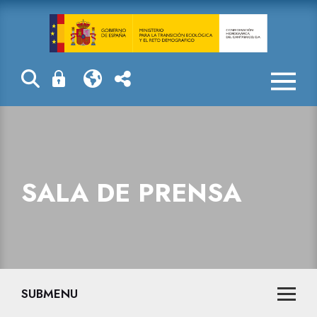
Sala de prensa
SALA DE PRENSA
SUBMENU