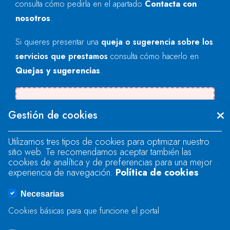
consulta cómo pedirla en el apartado
Contacta con
nosotros
.
Si quieres presentar una
queja o sugerencia sobre los
servicios que prestamos
consulta cómo hacerlo en
Quejas y sugerencias
.
Se produjo un error al cargar el campo
Gestión de cookies
"text".
Utilizamos tres tipos de cookies para optimizar nuestro
sitio web. Te recomendamos aceptar también las
Se produjo un error al cargar el campo
cookies de analítica y de preferencias para una mejor
"text".
experiencia de navegación.
Política de cookies
Necesarias
Se produjo un error al cargar el campo
Cookies básicas para que funcione el portal
"captcha".