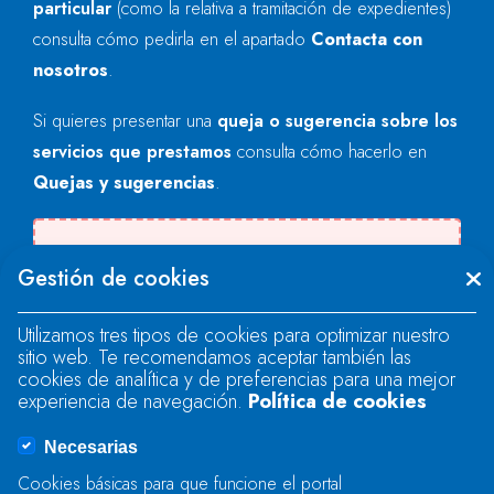
particular
(como la relativa a tramitación de expedientes)
consulta cómo pedirla en el apartado
Contacta con
nosotros
.
Si quieres presentar una
queja o sugerencia sobre los
servicios que prestamos
consulta cómo hacerlo en
Quejas y sugerencias
.
Se produjo un error al cargar el campo
Gestión de cookies
"text".
Utilizamos tres tipos de cookies para optimizar nuestro
sitio web. Te recomendamos aceptar también las
Se produjo un error al cargar el campo
cookies de analítica y de preferencias para una mejor
"text".
experiencia de navegación.
Política de cookies
Necesarias
Se produjo un error al cargar el campo
Cookies básicas para que funcione el portal