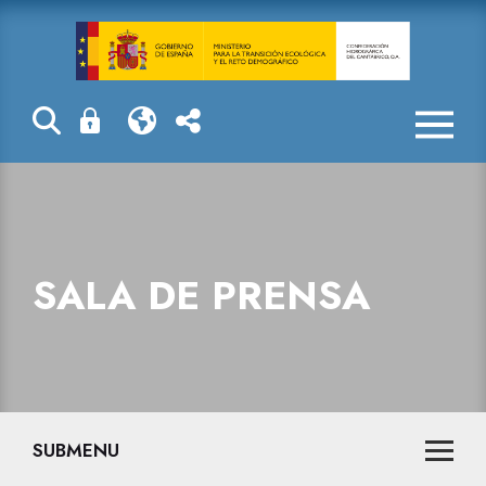
Sala de prensa
SALA DE PRENSA
SUBMENU