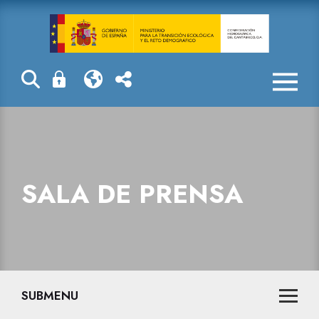
Sala de prensa
SALA DE PRENSA
SUBMENU