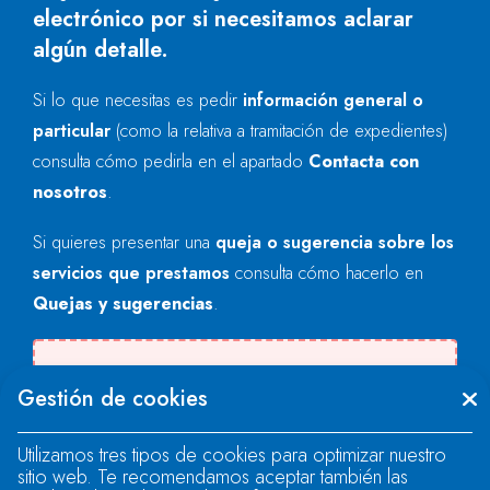
electrónico por si necesitamos aclarar
algún detalle.
Si lo que necesitas es pedir
información general o
particular
(como la relativa a tramitación de expedientes)
consulta cómo pedirla en el apartado
Contacta con
nosotros
.
Si quieres presentar una
queja o sugerencia sobre los
servicios que prestamos
consulta cómo hacerlo en
Quejas y sugerencias
.
Se produjo un error al cargar el campo
Gestión de cookies
"text".
Utilizamos tres tipos de cookies para optimizar nuestro
sitio web. Te recomendamos aceptar también las
Se produjo un error al cargar el campo