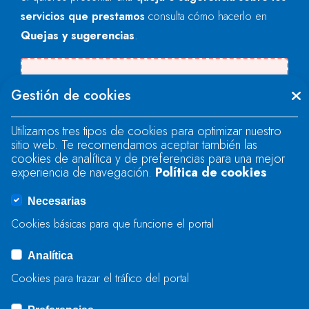
servicios que prestamos
consulta cómo hacerlo en
Quejas y sugerencias
.
Se produjo un error al cargar el campo
Gestión de cookies
"text".
Utilizamos tres tipos de cookies para optimizar nuestro
sitio web. Te recomendamos aceptar también las
Se produjo un error al cargar el campo
cookies de analítica y de preferencias para una mejor
"text".
experiencia de navegación.
Política de cookies
Necesarias
Se produjo un error al cargar el campo
Cookies básicas para que funcione el portal
"captcha".
Analítica
Cookies para trazar el tráfico del portal
ENVIAR