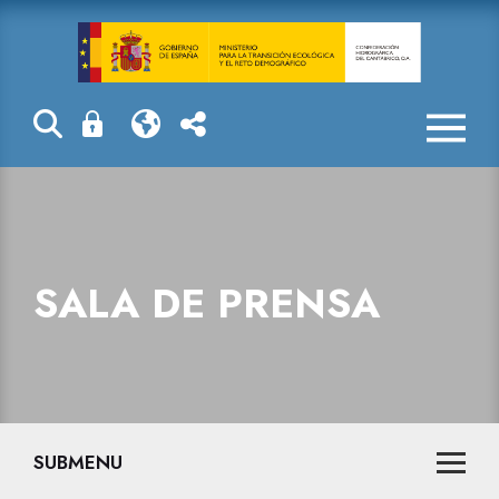
Sala de prensa
SALA DE PRENSA
SUBMENU