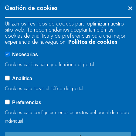
Se produjo un error al cargar el campo
Gestión de cookies
"text".
Utilizamos tres tipos de cookies para optimizar nuestro
sitio web. Te recomendamos aceptar también las
Se produjo un error al cargar el campo
cookies de analítica y de preferencias para una mejor
"text".
experiencia de navegación.
Política de cookies
Necesarias
Se produjo un error al cargar el campo
Cookies básicas para que funcione el portal
"captcha".
Analítica
Cookies para trazar el tráfico del portal
ENVIAR
Preferencias
Cookies para configurar ciertos aspectos del portal de modo
individual