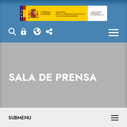
Sala de prensa
SALA DE PRENSA
SUBMENU