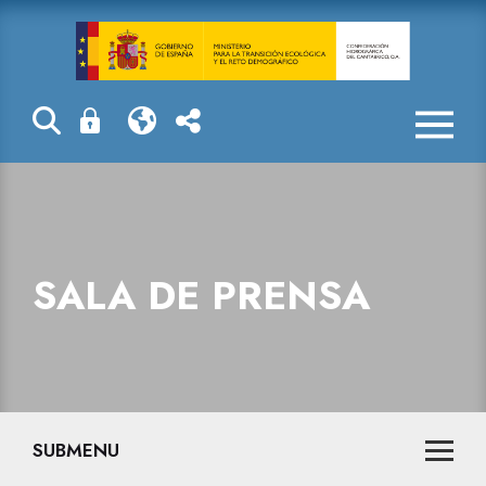
Sala de prensa
SALA DE PRENSA
SUBMENU