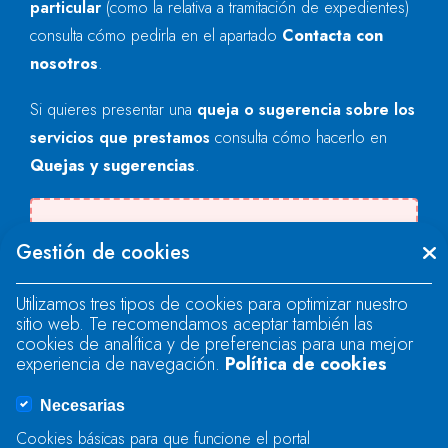
particular
(como la relativa a tramitación de expedientes)
consulta cómo pedirla en el apartado
Contacta con
nosotros
.
Si quieres presentar una
queja o sugerencia sobre los
servicios que prestamos
consulta cómo hacerlo en
Quejas y sugerencias
.
Se produjo un error al cargar el campo
Gestión de cookies
"text".
Utilizamos tres tipos de cookies para optimizar nuestro
sitio web. Te recomendamos aceptar también las
Se produjo un error al cargar el campo
cookies de analítica y de preferencias para una mejor
"text".
experiencia de navegación.
Política de cookies
Necesarias
Se produjo un error al cargar el campo
Cookies básicas para que funcione el portal