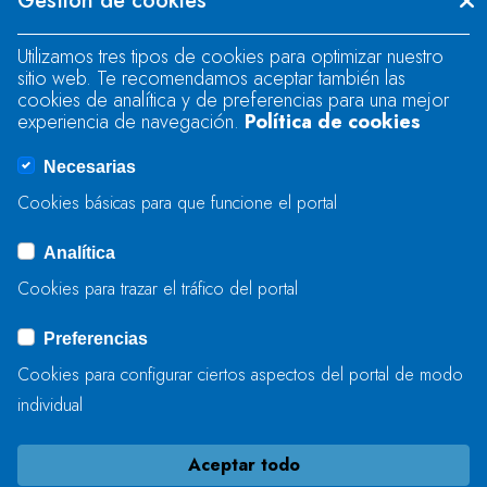
Gestión de cookies
"text".
Utilizamos tres tipos de cookies para optimizar nuestro
sitio web. Te recomendamos aceptar también las
Se produjo un error al cargar el campo
cookies de analítica y de preferencias para una mejor
"text".
experiencia de navegación.
Política de cookies
Necesarias
Se produjo un error al cargar el campo
Cookies básicas para que funcione el portal
"captcha".
Analítica
Cookies para trazar el tráfico del portal
ENVIAR
Preferencias
Cookies para configurar ciertos aspectos del portal de modo
individual
Aceptar todo