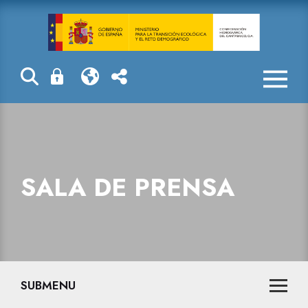
Sala de prensa
SALA DE PRENSA
SUBMENU