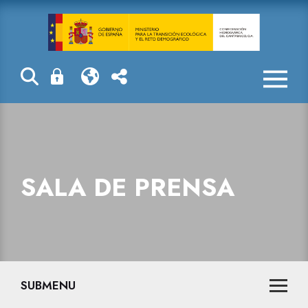
Sala de prensa
SALA DE PRENSA
SUBMENU