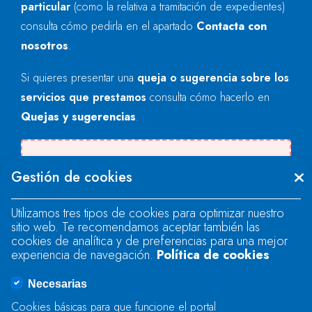
particular
(como la relativa a tramitación de expedientes)
consulta cómo pedirla en el apartado
Contacta con
nosotros
.
Si quieres presentar una
queja o sugerencia sobre los
servicios que prestamos
consulta cómo hacerlo en
Quejas y sugerencias
.
Se produjo un error al cargar el campo
Gestión de cookies
"text".
Utilizamos tres tipos de cookies para optimizar nuestro
sitio web. Te recomendamos aceptar también las
Se produjo un error al cargar el campo
cookies de analítica y de preferencias para una mejor
"text".
experiencia de navegación.
Política de cookies
Necesarias
Se produjo un error al cargar el campo
Cookies básicas para que funcione el portal