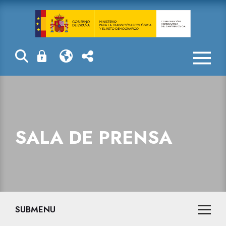
Sala de prensa
SALA DE PRENSA
SUBMENU