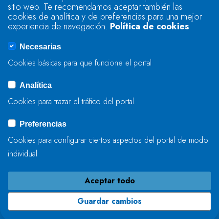
sitio web. Te recomendamos aceptar también las
Se produjo un error al cargar el campo
cookies de analítica y de preferencias para una mejor
"text".
experiencia de navegación.
Política de cookies
Necesarias
Se produjo un error al cargar el campo
Cookies básicas para que funcione el portal
"captcha".
Analítica
Cookies para trazar el tráfico del portal
ENVIAR
Preferencias
Cookies para configurar ciertos aspectos del portal de modo
individual
Aceptar todo
Guardar cambios