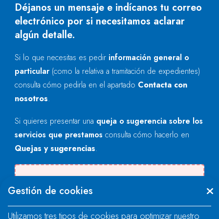
Déjanos un mensaje e indícanos tu correo
electrónico por si necesitamos aclarar
algún detalle.
Si lo que necesitas es pedir
información general o
particular
(como la relativa a tramitación de expedientes)
consulta cómo pedirla en el apartado
Contacta con
nosotros
.
Si quieres presentar una
queja o sugerencia sobre los
servicios que prestamos
consulta cómo hacerlo en
Quejas y sugerencias
.
Se produjo un error al cargar el campo
Gestión de cookies
"text".
Utilizamos tres tipos de cookies para optimizar nuestro