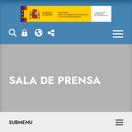
Sala de prensa
SALA DE PRENSA
SUBMENU