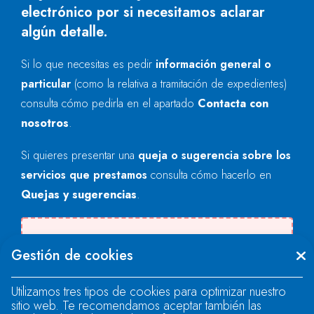
electrónico por si necesitamos aclarar
algún detalle.
Si lo que necesitas es pedir
información general o
particular
(como la relativa a tramitación de expedientes)
consulta cómo pedirla en el apartado
Contacta con
nosotros
.
Si quieres presentar una
queja o sugerencia sobre los
servicios que prestamos
consulta cómo hacerlo en
Quejas y sugerencias
.
Se produjo un error al cargar el campo
Gestión de cookies
"text".
Utilizamos tres tipos de cookies para optimizar nuestro
sitio web. Te recomendamos aceptar también las
Se produjo un error al cargar el campo