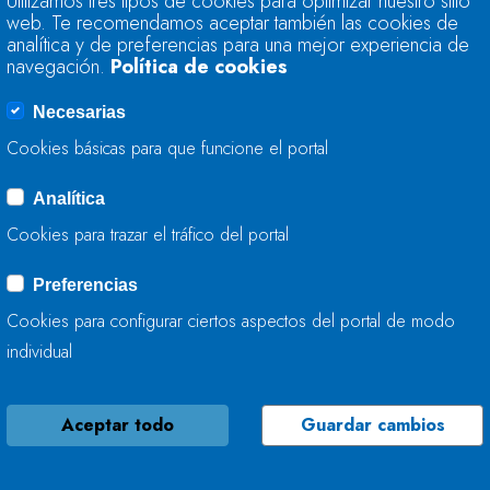
Utilizamos tres tipos de cookies para optimizar nuestro sitio
LA CONFEDERACIÓ
web. Te recomendamos aceptar también las cookies de
LAVIANA
analítica y de preferencias para una mejor experiencia de
navegación.
Política de cookies
07 DE NOVIEMBRE, 2025
Necesarias
Cookies básicas para que funcione el portal
Analítica
LA CONFEDERACIÓ
Cookies para trazar el tráfico del portal
INICIA TRABAJOS 
Preferencias
06 DE NOVIEMBRE, 2025
Cookies para configurar ciertos aspectos del portal de modo
individual
Aceptar todo
Guardar cambios
LA CONFEDERACIÓ
TRABAJA EN LA ME