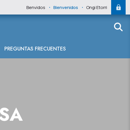
.
.
Benvidos
Bienvenidos
Ongi Etorri
PREGUNTAS FRECUENTES
NSA