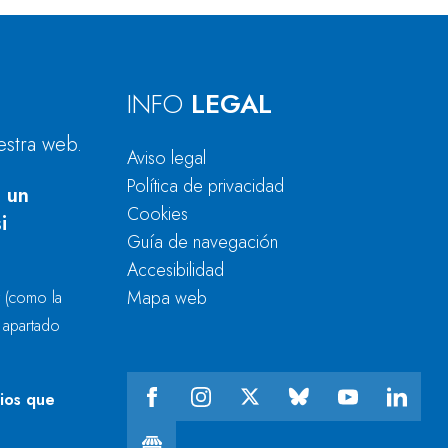
INFO
LEGAL
estra web.
Aviso legal
Política de privacidad
 un
Cookies
i
Guía de navegación
Accesibilidad
Mapa web
r
(como la
l apartado
cios que