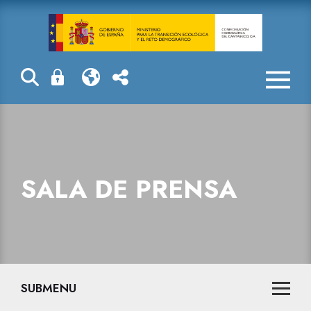
Sala de prensa
SALA DE PRENSA
SUBMENU