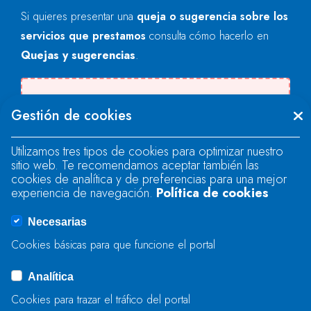
Si quieres presentar una
queja o sugerencia sobre los
servicios que prestamos
consulta cómo hacerlo en
Quejas y sugerencias
.
Se produjo un error al cargar el campo
Gestión de cookies
"text".
Utilizamos tres tipos de cookies para optimizar nuestro
sitio web. Te recomendamos aceptar también las
Se produjo un error al cargar el campo
cookies de analítica y de preferencias para una mejor
"text".
experiencia de navegación.
Política de cookies
Necesarias
Se produjo un error al cargar el campo
Cookies básicas para que funcione el portal
"captcha".
Analítica
Cookies para trazar el tráfico del portal
ENVIAR