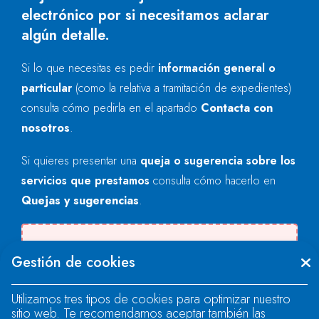
electrónico por si necesitamos aclarar
algún detalle.
Si lo que necesitas es pedir
información general o
particular
(como la relativa a tramitación de expedientes)
consulta cómo pedirla en el apartado
Contacta con
nosotros
.
Si quieres presentar una
queja o sugerencia sobre los
servicios que prestamos
consulta cómo hacerlo en
Quejas y sugerencias
.
Se produjo un error al cargar el campo
Gestión de cookies
"text".
Utilizamos tres tipos de cookies para optimizar nuestro
sitio web. Te recomendamos aceptar también las