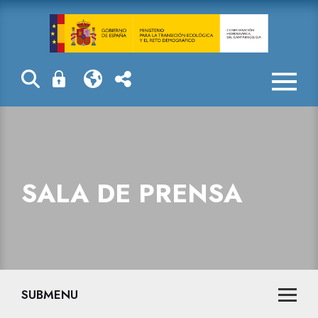
Sala de prensa
SALA DE PRENSA
SUBMENU