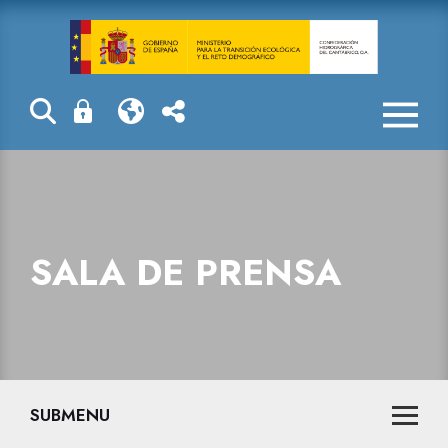
Sala de prensa
SALA DE PRENSA
SUBMENU