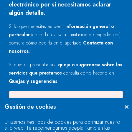
electrónico por si necesitamos aclarar
algún detalle.
Si lo que necesitas es pedir
información general o
particular
(como la relativa a tramitación de expedientes)
consulta cómo pedirla en el apartado
Contacta con
nosotros
.
Si quieres presentar una
queja o sugerencia sobre los
servicios que prestamos
consulta cómo hacerlo en
Quejas y sugerencias
.
Se produjo un error al cargar el campo
Gestión de cookies
"text".
Utilizamos tres tipos de cookies para optimizar nuestro
sitio web. Te recomendamos aceptar también las
Se produjo un error al cargar el campo