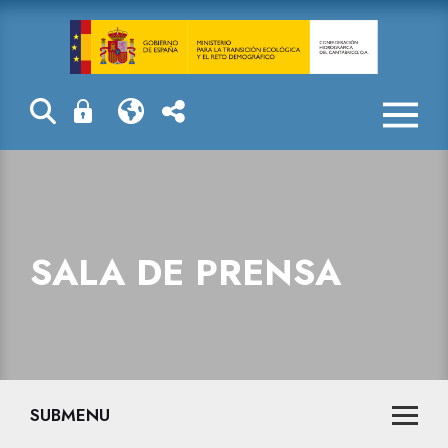
Sala de prensa
SALA DE PRENSA
SUBMENU