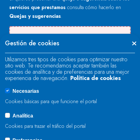
servicios que prestamos
consulta cómo hacerlo en
Quejas y sugerencias
.
Se produjo un error al cargar el campo
Gestión de cookies
"text".
Utilizamos tres tipos de cookies para optimizar nuestro
sitio web. Te recomendamos aceptar también las
Se produjo un error al cargar el campo
cookies de analítica y de preferencias para una mejor
"text".
experiencia de navegación.
Política de cookies
Necesarias
Se produjo un error al cargar el campo
Cookies básicas para que funcione el portal
"captcha".
Analítica
Cookies para trazar el tráfico del portal
ENVIAR