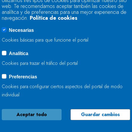
Utilizamos tres tipos de cookies para optimizar nuestro sitio
INICIA LAS LABOR
web. Te recomendamos aceptar también las cookies de
LAGARTEIRA EN VE
analítica y de preferencias para una mejor experiencia de
navegación.
Política de cookies
17 DE OCTUBRE, 2025
Necesarias
Cookies básicas para que funcione el portal
Analítica
LA CONFEDERACIÓ
Cookies para trazar el tráfico del portal
ACTÚA EN LA MEJO
(ASTURIAS)
Preferencias
Cookies para configurar ciertos aspectos del portal de modo
16 DE OCTUBRE, 2025
individual
Aceptar todo
Guardar cambios
LA CONFEDERACIÓ
TRABAJA EN EL RÍ