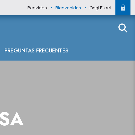
.
.
Benvidos
Bienvenidos
Ongi Etorri
PREGUNTAS FRECUENTES
NSA