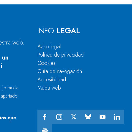
INFO
LEGAL
estra web.
Aviso legal
Política de privacidad
 un
Cookies
i
Guía de navegación
Accesibilidad
Mapa web
r
(como la
l apartado
cios que