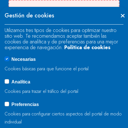
Se produjo un error al cargar el campo
Gestión de cookies
"text".
Utilizamos tres tipos de cookies para optimizar nuestro
sitio web. Te recomendamos aceptar también las
Se produjo un error al cargar el campo
cookies de analítica y de preferencias para una mejor
"text".
experiencia de navegación.
Política de cookies
Necesarias
Se produjo un error al cargar el campo
Cookies básicas para que funcione el portal
"captcha".
Analítica
Cookies para trazar el tráfico del portal
ENVIAR
Preferencias
Cookies para configurar ciertos aspectos del portal de modo
individual