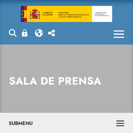
Sala de prensa
SALA DE PRENSA
SUBMENU