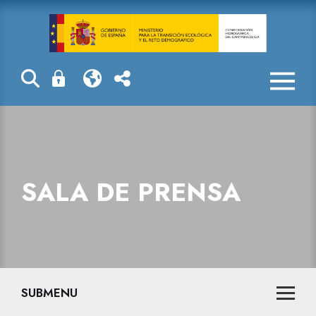
Sala de prensa
SALA DE PRENSA
SUBMENU