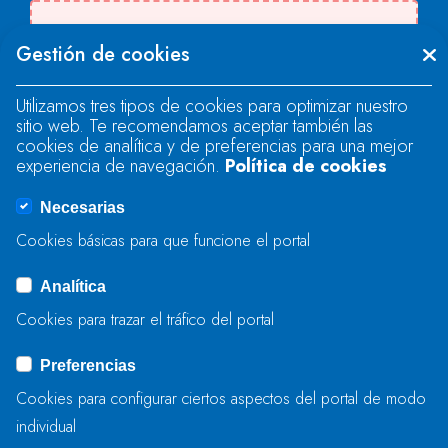
Se produjo un error al cargar el campo
Gestión de cookies
"text".
Utilizamos tres tipos de cookies para optimizar nuestro
sitio web. Te recomendamos aceptar también las
Se produjo un error al cargar el campo
cookies de analítica y de preferencias para una mejor
"text".
experiencia de navegación.
Política de cookies
Necesarias
Se produjo un error al cargar el campo
Cookies básicas para que funcione el portal
"captcha".
Analítica
Cookies para trazar el tráfico del portal
ENVIAR
Preferencias
Cookies para configurar ciertos aspectos del portal de modo
individual