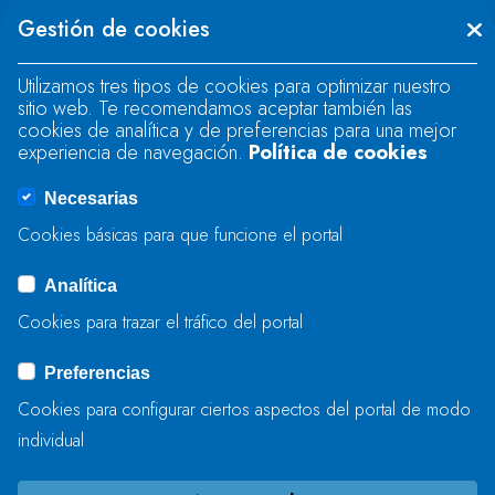
Se produjo un error al cargar el campo
Gestión de cookies
"text".
Utilizamos tres tipos de cookies para optimizar nuestro
sitio web. Te recomendamos aceptar también las
Se produjo un error al cargar el campo
cookies de analítica y de preferencias para una mejor
"text".
experiencia de navegación.
Política de cookies
Necesarias
Se produjo un error al cargar el campo
Cookies básicas para que funcione el portal
"captcha".
Analítica
Cookies para trazar el tráfico del portal
ENVIAR
Preferencias
Cookies para configurar ciertos aspectos del portal de modo
individual