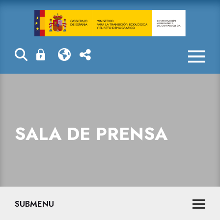
Sala de prensa
SALA DE PRENSA
SUBMENU